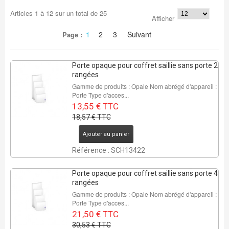
Articles
1
à
12
sur un total de
25
Afficher
1
2
3
Suivant
Page :
Porte opaque pour coffret saillie sans porte 2
rangées
Gamme de produits : Opale Nom abrégé d'appareil :
Porte Type d'acces...
13,55 € TTC
18,57 € TTC
REMISE DE
Ajouter au panier
30%
Référence : SCH13422
10 Pcs
Porte opaque pour coffret saillie sans porte 4
rangées
Gamme de produits : Opale Nom abrégé d'appareil :
Porte Type d'acces...
21,50 € TTC
30,53 € TTC