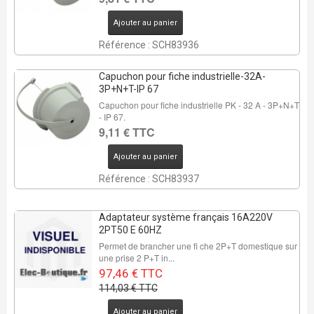
Ajouter au panier
Référence : SCH83936
Capuchon pour fiche industrielle-32A-
3P+N+T-IP 67
Capuchon pour fiche industrielle PK - 32 A - 3P+N+T
- IP 67.
9,11 € TTC
Ajouter au panier
Référence : SCH83937
Adaptateur système français 16A220V
2PT50 E 60HZ
Permet de brancher une fi che 2P+T domestique sur
une prise 2 P+T in...
97,46 € TTC
114,03 € TTC
Ajouter au panier