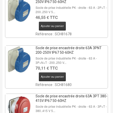
250V IP67 50-60HZ
Socle de prise industrielle PK - droite - 63 A - 2P+T -
200..250 V 5...
46,55 € TTC
Ajouter au panier
Référence : SCH81678
Socle de prise encastrée droite 63A 3PNT
200-250V IP67 50-60HZ
Socle de prise industrielle PK - droite - 63 A -
3P+N+T - 200..250 V...
70,11 € TTC
Ajouter au panier
Référence : SCH81680
Socle de prise encastrée droite 63A 3PT 380-
415V IP67 50-60HZ
Socle de prise industrielle PK - droite - 63 A - 3P+T -
380..415 V 5...