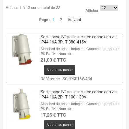
Articles
1
à
12
sur un total de
22
Afficher
1
2
Suivant
Page :
Socle prise BT saille inclinée connexion vis
IP44 16A 3P+T 380-415V
Standard de prise : Industriel Gamme de produits :
PK PratiKa Nom ab...
21,00 € TTC
Ajouter au panier
Référence : SCHPKF16W434
Socle prise BT saille inclinée connexion vis
IP44 16A 2P+T 100-130V
Standard de prise : Industriel Gamme de produits :
PK PratiKa Nom ab...
17,26 € TTC
Ajouter au panier