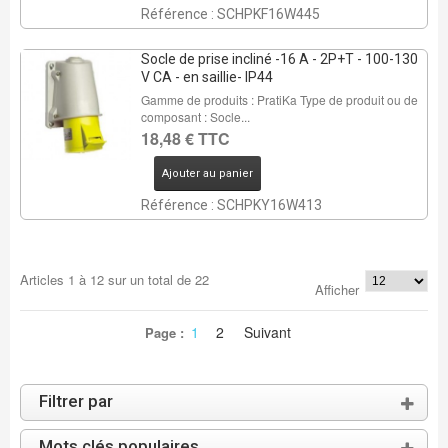
Référence : SCHPKF16W445
Socle de prise incliné -16 A - 2P+T - 100-130
V CA - en saillie- IP44
Gamme de produits : PratiKa Type de produit ou de
composant : Socle...
18,48 € TTC
Ajouter au panier
Référence : SCHPKY16W413
Articles
1
à
12
sur un total de
22
Afficher
1
2
Suivant
Page :
Filtrer par
Mots clés populaires