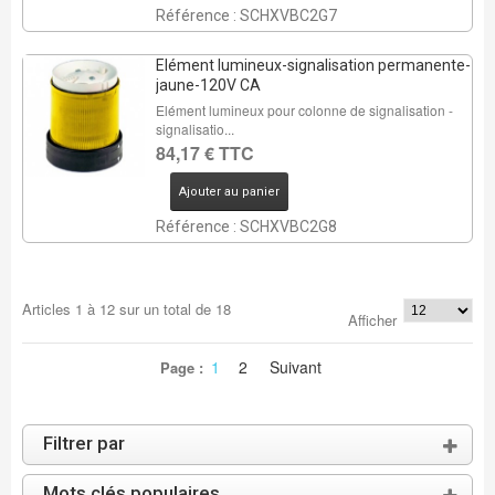
Référence : SCHXVBC2G7
Elément lumineux-signalisation permanente-
jaune-120V CA
Elément lumineux pour colonne de signalisation -
signalisatio...
84,17 € TTC
Ajouter au panier
Référence : SCHXVBC2G8
Articles
1
à
12
sur un total de
18
Afficher
1
2
Suivant
Page :
Filtrer par
Mots clés populaires