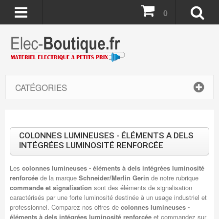
0
CATÉGORIES
COLONNES LUMINEUSES - ÉLÉMENTS A DELS
INTÉGRÉES LUMINOSITÉ RENFORCÉE
Les
colonnes lumineuses - éléments à dels intégrées luminosité
renforcée
de la marque
Schneider/Merlin Gerin
de notre rubrique
commande et signalisation
sont des éléments de signalisation
caractérisés par une forte luminosité destinée à un usage industriel et
professionnel. Comparez nos offres de
colonnes lumineuses -
éléments à dels intégrées luminosité renforcée
et commandez sur