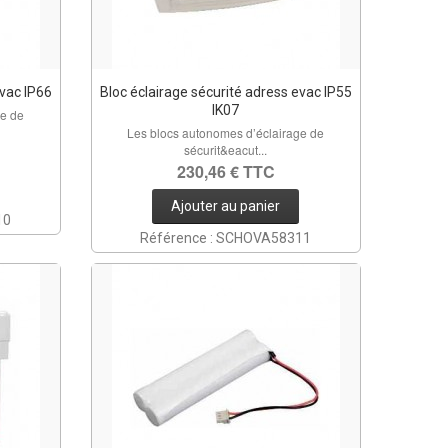
evac IP66
Bloc éclairage sécurité adress evac IP55
IK07
ge de
Les blocs autonomes d’éclairage de
sécurit&eacut...
230,46 € TTC
Ajouter au panier
10
Référence : SCHOVA58311