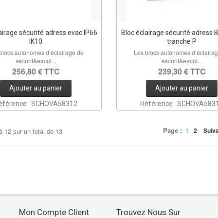
airage sécurité adress evac IP66
Bloc éclairage sécurité adress 
IK10
tranche P
blocs autonomes d’éclairage de
Les blocs autonomes d’éclaira
sécurit&eacut...
sécurit&eacut...
256,80 € TTC
239,30 € TTC
Ajouter au panier
Ajouter au panier
éférence : SCHOVA58312
Référence : SCHOVA583
Page :
1
2
Suiv
à
12
sur un total de
13
Mon Compte Client
Trouvez Nous Sur