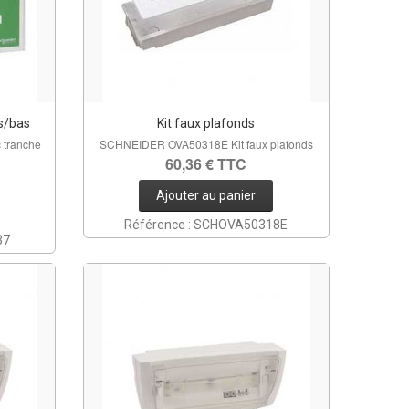
as/bas
Kit faux plafonds
tranche
SCHNEIDER OVA50318E Kit faux plafonds
60,36 € TTC
Ajouter au panier
Référence : SCHOVA50318E
37