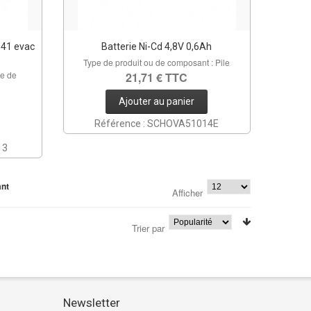
B41 evac
Batterie Ni-Cd 4,8V 0,6Ah
Type de produit ou de composant : Pile
ge de
21,71 € TTC
Ajouter au panier
Référence : SCHOVA51014E
13
ant
Afficher
Trier par
Newsletter