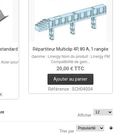
n standard
Répartiteur Multiclip 4P, 80 A, 1 rangée
Gamme : Linergy Nom du produit : Linergy FM
Compatibilité de gam...
 Acier pour
20,00 € TTC
Ajouter au panier
Référence : SCH04004
BK
ant
Afficher
Trier par