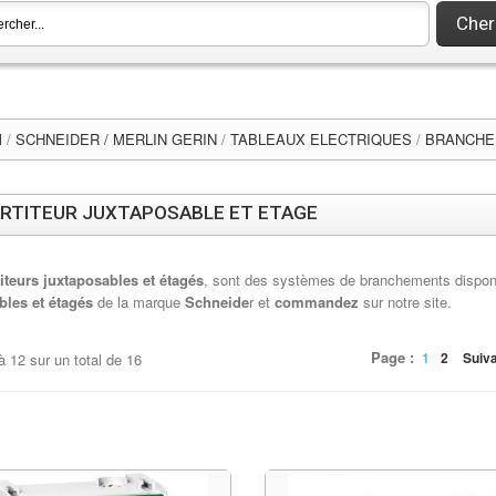
Cher
l
/
SCHNEIDER / MERLIN GERIN
/
TABLEAUX ELECTRIQUES
/
BRANCHE
RTITEUR JUXTAPOSABLE ET ETAGE
titeurs juxtaposables et étagés
, sont des systèmes de branchements disponi
bles et étagés
de la marque
Schneide
r et
commandez
sur notre site.
Page :
1
2
Suiv
à
12
sur un total de
16