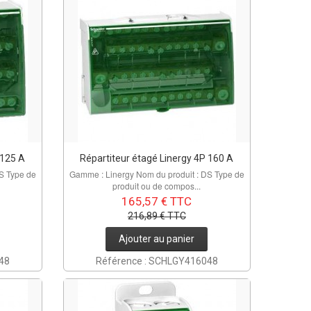
 125 A
Répartiteur étagé Linergy 4P 160 A
S Type de
Gamme : Linergy Nom du produit : DS Type de
produit ou de compos...
165,57 € TTC
216,89 € TTC
Ajouter au panier
48
Référence : SCHLGY416048