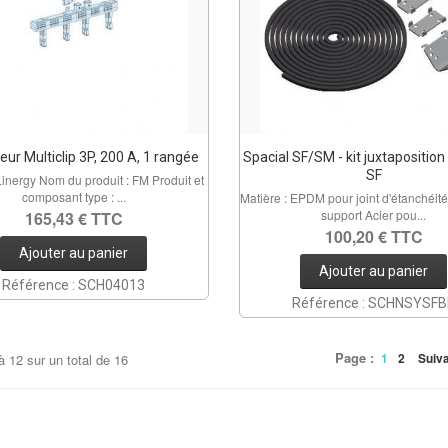
eur Multiclip 3P, 200 A, 1 rangée
Spacial SF/SM - kit juxtapositio
SF
inergy Nom du produit : FM Produit et
composant type : ...
Matière : EPDM pour joint d'étanchéité
support Acier pou...
165,43 € TTC
100,20 € TTC
Ajouter au panier
Ajouter au panier
Référence : SCH04013
Référence : SCHNSYSF
Page :
1
2
Suiv
à
12
sur un total de
16