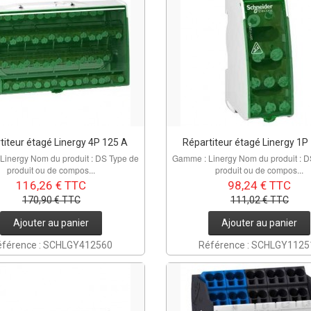
titeur étagé Linergy 4P 125 A
Répartiteur étagé Linergy 1P
Linergy Nom du produit : DS Type de
Gamme : Linergy Nom du produit : D
produit ou de compos...
produit ou de compos...
116,26 € TTC
98,24 € TTC
170,90 € TTC
111,02 € TTC
Ajouter au panier
Ajouter au panier
éférence : SCHLGY412560
Référence : SCHLGY1125