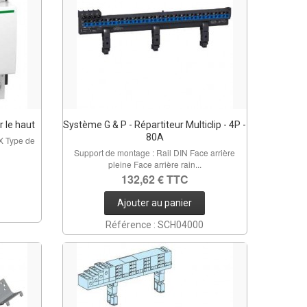
r le haut
Système G & P - Répartiteur Multiclip - 4P -
80A
X Type de
Support de montage : Rail DIN Face arrière
pleine Face arrière rain...
132,62 € TTC
Ajouter au panier
Référence : SCH04000