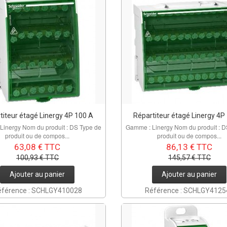
titeur étagé Linergy 4P 100 A
Répartiteur étagé Linergy 4P
Linergy Nom du produit : DS Type de
Gamme : Linergy Nom du produit : D
produit ou de compos...
produit ou de compos...
63,08 € TTC
86,13 € TTC
100,93 € TTC
145,57 € TTC
Ajouter au panier
Ajouter au panier
éférence : SCHLGY410028
Référence : SCHLGY4125