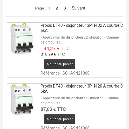
1
2
3
Suivant
Page :
Prodis DT40 - disjoncteur 3P+N 32 A courbe C
6kA
- Application du disjoncteur : Distribution - Gamme
de produits :...
194,37 € TTC
310,99 € TTC
Ajouter au panier
Référence : SCHA9N21068
Prodis DT40 - disjoncteur 3P+N 20 A courbe C
6kA
- Application du disjoncteur : Distribution - Gamme
de produits :...
87,03 € TTC
Ajouter au panier
Référence : SCHA9N21066