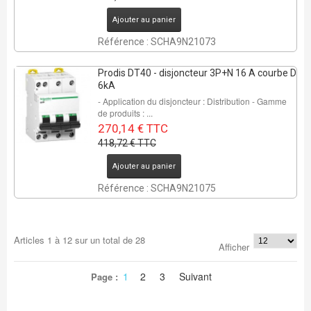
Ajouter au panier
Référence : SCHA9N21073
Prodis DT40 - disjoncteur 3P+N 16 A courbe D
6kA
- Application du disjoncteur : Distribution - Gamme
de produits : ...
270,14 € TTC
418,72 € TTC
Ajouter au panier
Référence : SCHA9N21075
Articles
1
à
12
sur un total de
28
Afficher
1
2
3
Suivant
Page :