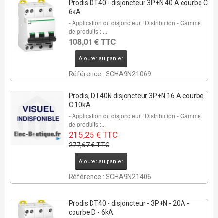
Prodis DT40 - disjoncteur 3P+N 40 A courbe C
6kA
- Application du disjoncteur : Distribution - Gamme
de produits : ...
108,01 € TTC
Ajouter au panier
Référence : SCHA9N21069
Prodis, DT40N disjoncteur 3P+N 16 A courbe
C 10kA
- Application du disjoncteur : Distribution - Gamme
de produits :...
215,25 € TTC
277,67 € TTC
Ajouter au panier
Référence : SCHA9N21406
Prodis DT40 - disjoncteur - 3P+N - 20A -
courbe D - 6kA