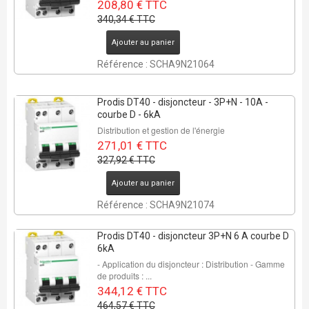
208,80 € TTC
340,34 € TTC
Ajouter au panier
Référence : SCHA9N21064
Prodis DT40 - disjoncteur - 3P+N - 10A -
courbe D - 6kA
Distribution et gestion de l'énergie
271,01 € TTC
327,92 € TTC
Ajouter au panier
Référence : SCHA9N21074
Prodis DT40 - disjoncteur 3P+N 6 A courbe D
6kA
- Application du disjoncteur : Distribution - Gamme
de produits : ...
344,12 € TTC
464,57 € TTC