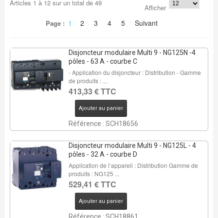
Articles
1
à
12
sur un total de
49
Afficher
1
2
3
4
5
Suivant
Page :
Disjoncteur modulaire Multi 9 - NG125N -4
pôles - 63 A - courbe C
- Application du disjoncteur : Distribution - Gamme
de produits : ...
413,33 € TTC
Ajouter au panier
Référence : SCH18656
Disjoncteur modulaire Multi 9 - NG125L - 4
pôles - 32 A - courbe D
Application de l’appareil : Distribution Gamme de
produits : NG125 ...
529,41 € TTC
Ajouter au panier
Référence : SCH18861