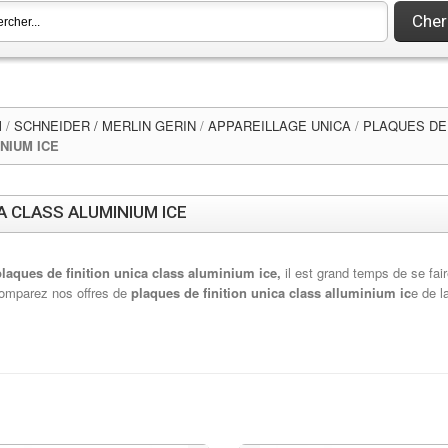
Cher
l
/
SCHNEIDER / MERLIN GERIN
/
APPAREILLAGE UNICA
/
PLAQUES DE 
NIUM ICE
A CLASS ALUMINIUM ICE
plaques de finition
unica class aluminium ice,
il est grand temps de se fai
omparez nos offres de
plaques de finition unica class alluminium ic
e de l