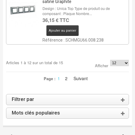
satiné Graphite
Design : Unica Top Type de produit ou de
composant : Plaque Nombre...
36,15 € TTC
Ajouter au panier
Référence : SCHMGU66.008.238
Articles
1
à
12
sur un total de
15
Afficher
1
2
Suivant
Page :
Filtrer par
Mots clés populaires