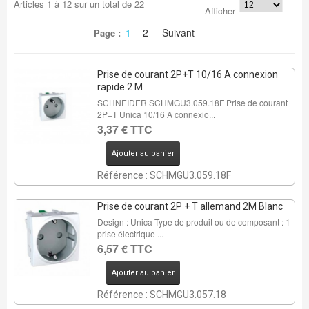
Articles
1
à
12
sur un total de
22
Afficher
1
2
Suivant
Page :
Prise de courant 2P+T 10/16 A connexion
rapide 2 M
SCHNEIDER SCHMGU3.059.18F Prise de courant
2P+T Unica 10/16 A connexio...
3,37 € TTC
Ajouter au panier
Référence : SCHMGU3.059.18F
Prise de courant 2P + T allemand 2M Blanc
Design : Unica Type de produit ou de composant : 1
prise électrique ...
6,57 € TTC
Ajouter au panier
Référence : SCHMGU3.057.18