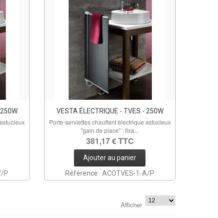
 250W
VESTA ÉLECTRIQUE - TVES - 250W
 astucieux
Porte-serviettes chauffant électrique astucieux
"gain de place" : fixa...
381,17 € TTC
Ajouter au panier
V/P
Référence : ACOTVES-1-A/P
Afficher