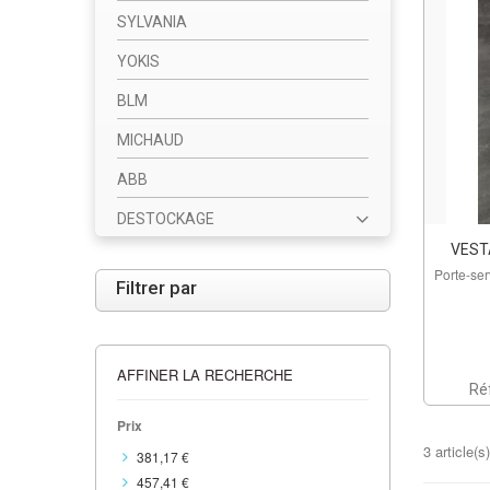
SYLVANIA
YOKIS
BLM
MICHAUD
ABB
DESTOCKAGE
VEST
Porte-ser
Filtrer par
AFFINER LA RECHERCHE
Ré
Prix
3 article(s)
381,17 €
457,41 €