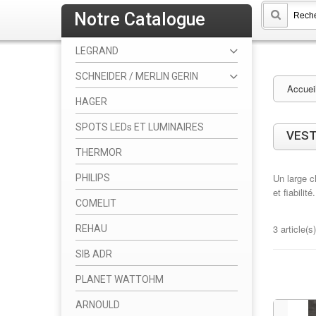
Notre Catalogue
LEGRAND
SCHNEIDER / MERLIN GERIN
Accuei
HAGER
SPOTS LEDs ET LUMINAIRES
VES
THERMOR
Un large c
PHILIPS
et fiabilité.
COMELIT
3 article(s)
REHAU
SIB ADR
PLANET WATTOHM
ARNOULD